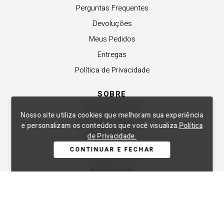
Perguntas Frequentes
Devoluções
Meus Pedidos
Entregas
Política de Privacidade
SOBRE
A Lança Perfume
Nosso site utiliza cookies que melhoram sua experiência
Revender a Marca
e personalizam os conteúdos que você visualiza.
Política
de Privacidade.
Trabalhe Conosco
CONTINUAR E FECHAR
Compre Local
Nossas Lojas
APOIO
Central de Atendimento