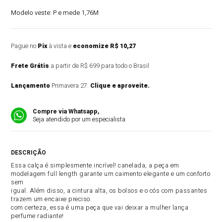
Modelo veste:
P e mede 1,76M
Pague no
Pix
à vista e
economize R$ 10,27
Frete Grátis
a partir de R$ 699 para todo o Brasil
Lançamento
Primavera 27.
Clique e aproveite.
Compre via Whatsapp,
Seja atendido por um especialista
DESCRIÇÃO DO PRODUTO
Essa calça é simplesmente incrível! canelada, a peça em
modelagem full length garante um caimento elegante e um conforto
sem
igual. Além disso, a cintura alta, os bolsos e o cós com passantes
trazem um encaixe preciso.
com certeza, essa é uma peça que vai deixar a mulher lança
perfume radiante!