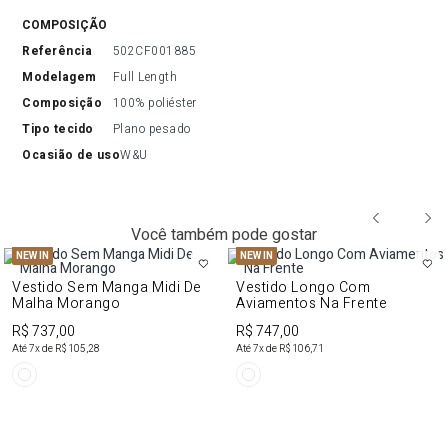
COMPOSIÇÃO
referência
502CF001885
modelagem
Full Length
composição
100% poliéster
tipo tecido
Plano pesado
ocasião de uso
W&U
Você também pode gostar
NEW IN
NEW IN
Vestido Sem Manga Midi De
Vestido Longo Com
Malha Morango
Aviamentos Na Frente
R$ 737,00
R$ 747,00
Até
7
x de
R$ 105,28
Até
7
x de
R$ 106,71