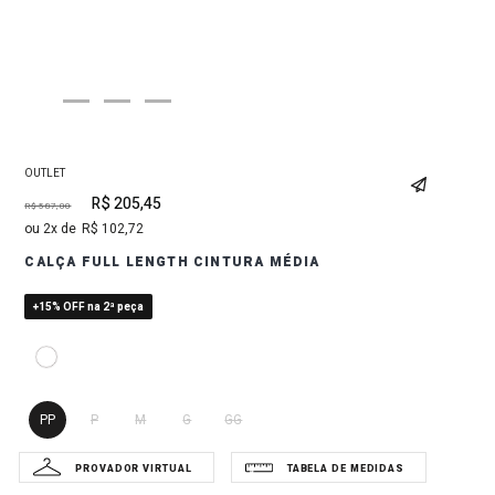
OUTLET
R$
205
,
45
R$
587
,
00
2
R$
102
,
72
CALÇA FULL LENGTH CINTURA MÉDIA
+15% OFF na 2ª peça
PP
P
M
G
GG