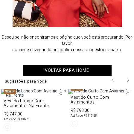
Desculpe, não encontramos a página que você está procurando. Por
favor,
continue navegando ou confira nossas sugestões abaixo.
VOLTAR PARA HOME
Sugestões para você
NEW IN
NEW IN
Vestido Curto Com
Vestido Longo Com
Aviamentos
Aviamentos Na Frente
R$ 793,00
R$ 747,00
Até
7
x de
R$ 113,28
Até
7
x de
R$ 106,71