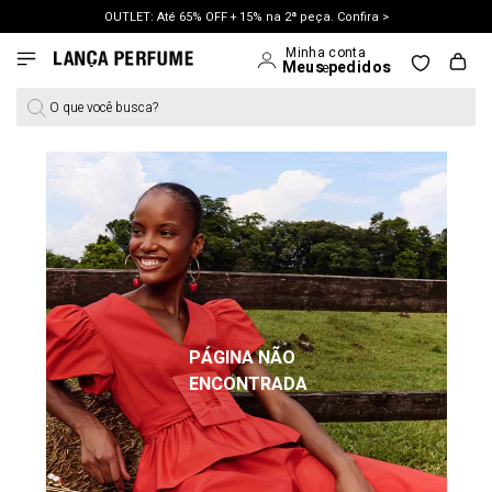
OUTLET: Até 65% OFF + 15% na 2ª peça. Confira >
LANÇAMENTO PRIMAVERA 27. Clique e aproveite.
O que você busca?
PÁGINA NÃO
ENCONTRADA