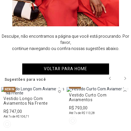
Desculpe, não encontramos a página que você está procurando. Por
favor,
continue navegando ou confira nossas sugestões abaixo.
VOLTAR PARA HOME
Sugestões para você
NEW IN
NEW IN
Vestido Curto Com
Vestido Longo Com
Aviamentos
Aviamentos Na Frente
R$ 793,00
R$ 747,00
Até
7
x de
R$ 113,28
Até
7
x de
R$ 106,71