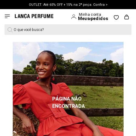
OUTLET: Até 65% OFF + 15% na 2ª peça. Confira >
LANÇAMENTO PRIMAVERA 27. Clique e aproveite.
O que você busca?
PÁGINA NÃO
ENCONTRADA