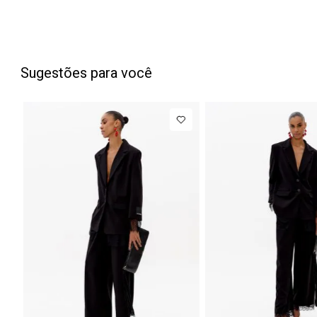
Sugestões para você
Bla
Reg
Man
Ace