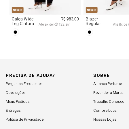
38
40
PP
P
M
G
NEW IN
R$ 617,00
Vestido
R$ 2.997,00
Decote
Até
6
x de
R$ 102,83
Até
8
x de
R$ 374,62
Degagê Com
Brilhos
PRECISA DE AJUDA?
SOBRE
Perguntas Frequentes
A Lança Perfume
Devoluções
Revender a Marca
Meus Pedidos
Trabalhe Conosco
Entregas
Compre Local
Política de Privacidade
Nossas Lojas