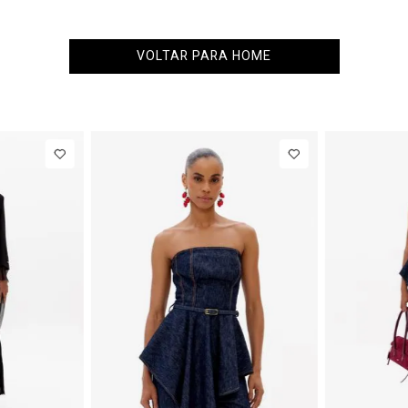
VOLTAR PARA HOME
PP
P
M
G
34
36
38
40
zer
R$ 1.777,00
Calça Jeans
R$ 863,
ular
Barrel
Até
8
x de
R$ 222,12
Até
8
x de
R$ 107,87
ga Longa
Cintura
tinado
Média