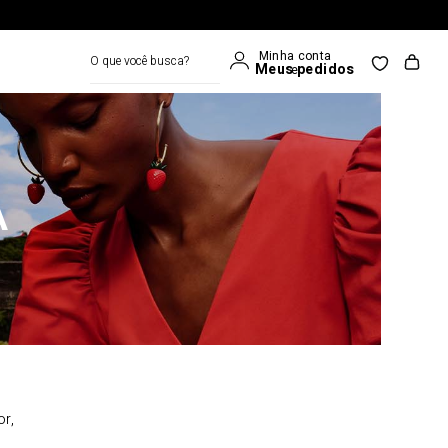
O que você busca?
A
or,