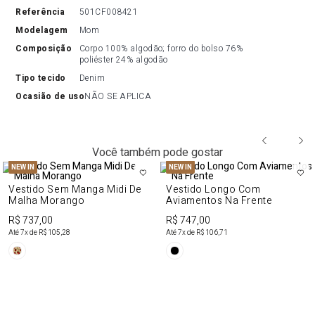
referência
501CF008421
modelagem
Mom
composição
Corpo 100% algodão; forro do bolso 76% 
poliéster 24% algodão
tipo tecido
Denim
ocasião de uso
NÃO SE APLICA
Você também pode gostar
NEW IN
NEW IN
Vestido Sem Manga Midi De
Vestido Longo Com
Malha Morango
Aviamentos Na Frente
R$ 737,00
R$ 747,00
Até
7
x de
R$ 105,28
Até
7
x de
R$ 106,71