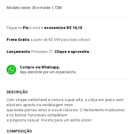
Modelo veste:
36 e mede 1,72M
Pague no
Pix
à vista e
economize R$ 10,10
Frete Grátis
a partir de R$ 699 para todo o Brasil
Lançamento
Primavera 27.
Clique e aproveite.
Compre via Whatsapp,
Seja atendido por um especialista
DESCRIÇÃO DO PRODUTO
Com shape confortável e cintura super alta, a calça em jeans sem
elastano aposta na modelagem mom
que exibe pernas retas e visual clássico. O fechamento tradicional
e os bolsos funcionais completam
a proposta casual. Invista para um estilo único!
COMPOSIÇÃO