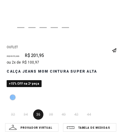
OUTLET
R$
201
,
95
R$
577
,
00
2
R$
100
,
97
CALÇA JEANS MOM CINTURA SUPER ALTA
+15% OFF na 2ª peça
32
34
36
38
40
42
44