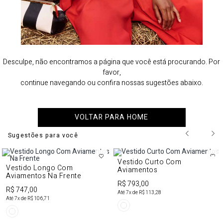
Desculpe, não encontramos a página que você está procurando. Por
favor,
continue navegando ou confira nossas sugestões abaixo.
VOLTAR PARA HOME
Sugestões para você
Vestido Curto Com
Vestido Longo Com
Aviamentos
Aviamentos Na Frente
R$ 793,00
R$ 747,00
Até
7
x de
R$ 113,28
Até
7
x de
R$ 106,71