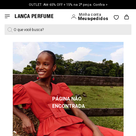
OUTLET: Até 65% OFF + 15% na 2ª peça. Confira >
LANÇAMENTO PRIMAVERA 27. Clique e aproveite.
O que você busca?
PÁGINA NÃO
ENCONTRADA