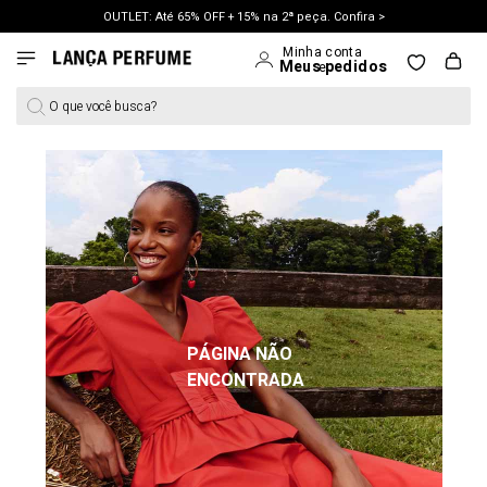
OUTLET: Até 65% OFF + 15% na 2ª peça. Confira >
LANÇAMENTO PRIMAVERA 27. Clique e aproveite.
O que você busca?
PÁGINA NÃO
ENCONTRADA