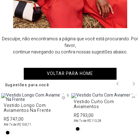
Desculpe, não encontramos a página que você está procurando. Por
favor,
continue navegando ou confira nossas sugestões abaixo.
VOLTAR PARA HOME
Sugestões para você
Vestido Curto Com
Vestido Longo Com
Aviamentos
Aviamentos Na Frente
R$ 793,00
R$ 747,00
Até
7
x de
R$ 113,28
Até
7
x de
R$ 106,71