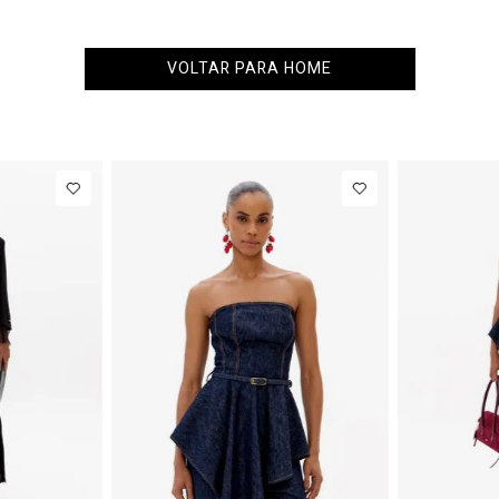
VOLTAR PARA HOME
36
38
40
PP
P
M
G
NEW IN
eans
R$ 863,00
Colete
R$ 863,00
Alfaiataria
Até
8
x de
R$ 107,87
Até
8
x de
R$ 107,87
Com Linho