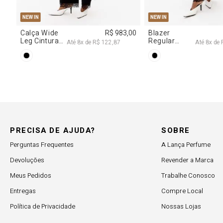
M
G
R$ 2.997,00
8
x de
R$ 374,62
PRECISA DE AJUDA?
SOBRE
Perguntas Frequentes
A Lança Perfume
Devoluções
Revender a Marca
Meus Pedidos
Trabalhe Conosco
Entregas
Compre Local
Política de Privacidade
Nossas Lojas