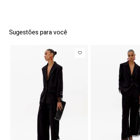
Sugestões para você
PP
P
M
G
34
NEW IN
NEW IN
Blazer
R$ 1.777,00
Calça J
Regular
Barrel
Até
8
x de
R$ 222,12
Manga Longa
Cintura
Acetinado
Média