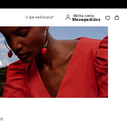
O que você busca?
A
or,