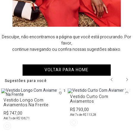
Desculpe, não encontramos a página que você está procurando. Por
favor,
continue navegando ou confira nossas sugestões abaixo.
VOLTAR PARA HOME
Sugestões para você
Vestido Curto Com
Vestido Longo Com
Aviamentos
Aviamentos Na Frente
R$ 793,00
R$ 747,00
Até
7
x de
R$ 113,28
Até
7
x de
R$ 106,71