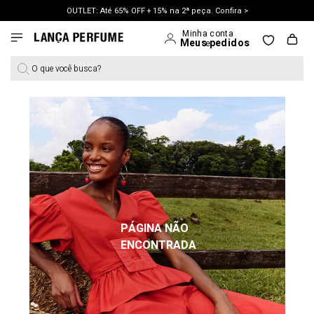
OUTLET: Até 65% OFF + 15% na 2ª peça. Confira >
LANÇAMENTO PRIMAVERA 27. Clique e aproveite.
O que você busca?
PÁGINA NÃO
ENCONTRADA