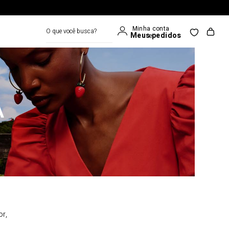
O que você busca?
A
or,