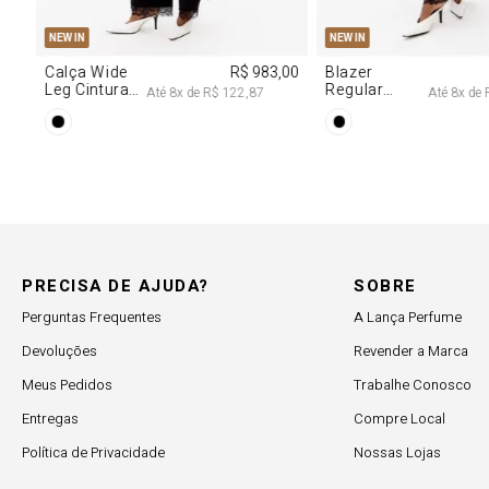
M
G
R$ 2.997,00
8
x de
R$ 374,62
PRECISA DE AJUDA?
SOBRE
Perguntas Frequentes
A Lança Perfume
Devoluções
Revender a Marca
Meus Pedidos
Trabalhe Conosco
Entregas
Compre Local
Política de Privacidade
Nossas Lojas