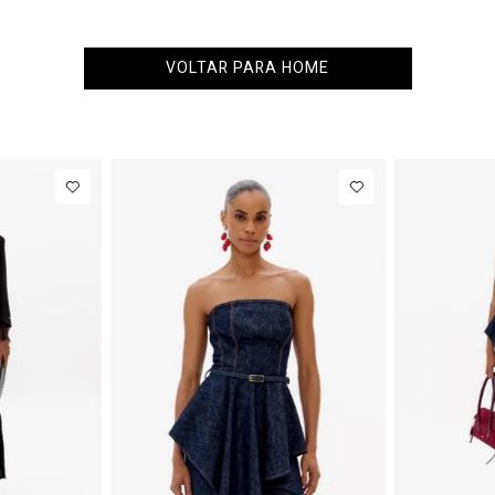
VOLTAR PARA HOME
36
38
40
PP
P
M
G
NEW IN
eans
R$ 863,00
Colete
R$ 863,00
Alfaiataria
Até
8
x de
R$ 107,87
Até
8
x de
R$ 107,87
Com Linho