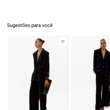
Sugestões para você
PP
P
M
G
34
NEW IN
NEW IN
Blazer
R$ 1.777,00
Calça J
Regular
Barrel
Até
8
x de
R$ 222,12
Manga Longa
Cintura
Acetinado
Média