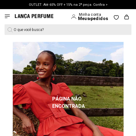
OUTLET: Até 65% OFF + 15% na 2ª peça. Confira >
O que você busca?
PÁGINA NÃO
ENCONTRADA