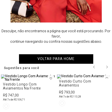
Desculpe, não encontramos a página que você está procurando. Por
favor,
continue navegando ou confira nossas sugestões abaixo.
VOLTAR PARA HOME
Sugestões para você
Vestido Curto Com
Vestido Longo Com
Aviamentos
Aviamentos Na Frente
R$ 793,00
R$ 747,00
Até
7
x de
R$ 113,28
Até
7
x de
R$ 106,71