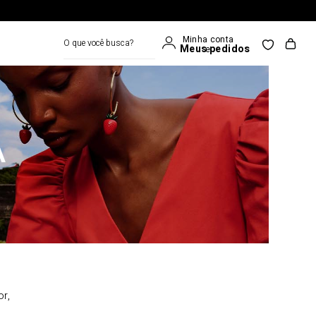
O que você busca?
A
or,