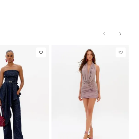
PP
P
M
G
PP
P
M
NEW IN
NEW IN
,00
Blazer Slim
R$ 1.297,00
Calça Reta
Com Linho
Com Linho
Até
8
x de
R$ 162,12
Até
8
x de