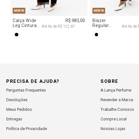
M
G
R$ 2.997,00
Até
8
x de
R$ 374,62
PRECISA DE AJUDA?
SOBRE
Perguntas Frequentes
A Lança Perfume
Devoluções
Revender a Marca
Meus Pedidos
Trabalhe Conosco
Entregas
Compre Local
Política de Privacidade
Nossas Lojas