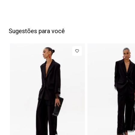
Sugestões para você
PP
P
M
G
NEW IN
NEW
Blazer
R$ 1.777,00
Cal
Regular
Bar
Até
8
x de
R$ 222,12
Manga Longa
Cin
Acetinado
Mé