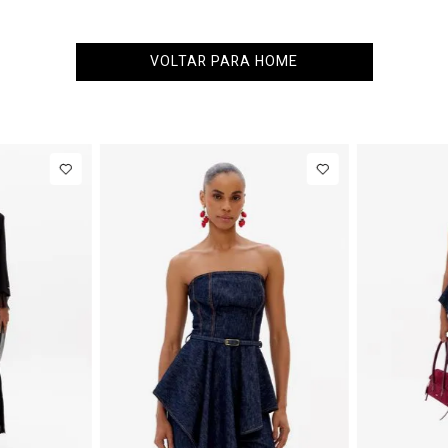
VOLTAR PARA HOME
34
36
38
40
PP
P
M
G
 IN
NEW IN
ça Jeans
R$ 863,00
Colete
R$ 863
rel
Alfaiataria
Até
8
x de
R$ 107,87
Até
8
x de
R$ 107,87
tura
Com Linho
dia