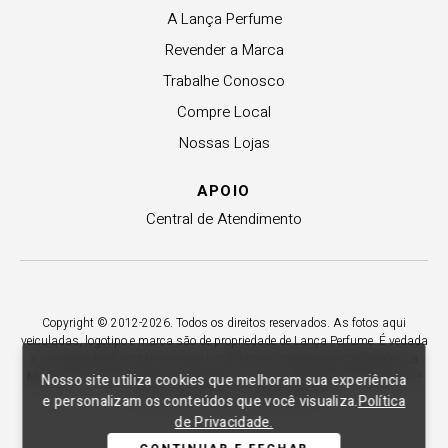
A Lança Perfume
Revender a Marca
Trabalhe Conosco
Compre Local
Nossas Lojas
APOIO
Central de Atendimento
Copyright © 2012-2026. Todos os direitos reservados. As fotos aqui
veiculadas, logotipo e marca são de propriedade de Lança Perfume. É vedada
a sua reprodução, total ou parcial. Indústria e Comércio de Confecções La
Moda LTDA - CNPJ 79.653.119/0009-70 – Acesso estadual Rio Maina, nº
Nosso site utiliza cookies que melhoram sua experiência
1925 - Vila Macarini - Criciúma/SC.
e personalizam os conteúdos que você visualiza.
Política
de Privacidade.