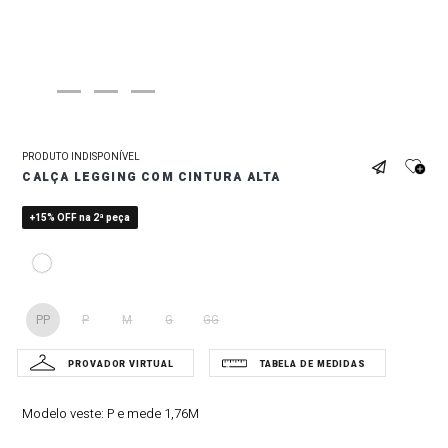
PRODUTO INDISPONÍVEL
CALÇA LEGGING COM CINTURA ALTA
+15% OFF na 2ª peça
PP
P
M
G
GG
Modelo veste:
P e mede 1,76M