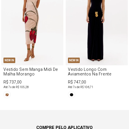
NEW IN
NEW IN
Vestido Sem Manga Midi De
Vestido Longo Com
Malha Morango
Aviamentos Na Frente
R$ 737,00
R$ 747,00
Até
7
x de
R$ 105,28
Até
7
x de
R$ 106,71
COMPRE PELO APLICATIVO