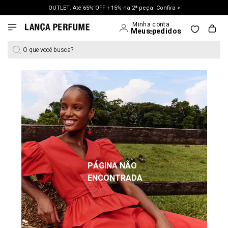
OUTLET: Até 65% OFF + 15% na 2ª peça. Confira >
LANÇAMENTO PRIMAVERA 27. Clique e aproveite.
O que você busca?
PÁGINA NÃO
ENCONTRADA