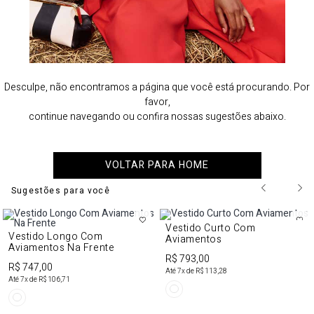
Desculpe, não encontramos a página que você está procurando. Por
favor,
continue navegando ou confira nossas sugestões abaixo.
VOLTAR PARA HOME
Sugestões para você
Vestido Curto Com
Vestido Longo Com
Aviamentos
Aviamentos Na Frente
R$ 793,00
R$ 747,00
Até
7
x de
R$ 113,28
Até
7
x de
R$ 106,71