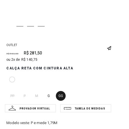
OUTLET
R$
281
,
50
R$
563
,
00
2
R$
140
,
75
CALÇA RETA COM CINTURA ALTA
PP
P
M
G
GG
Modelo veste:
P e mede 1,79M