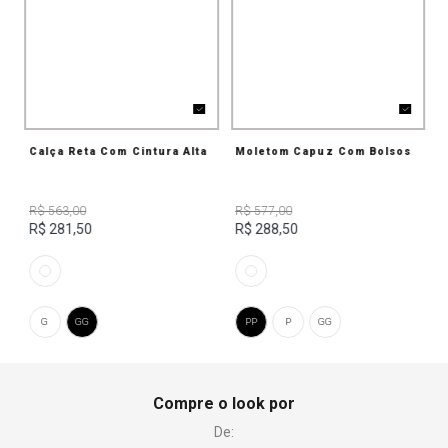
Calça Reta Com Cintura Alta
Moletom Capuz Com Bolsos
R$ 563,00
R$ 577,00
R$ 281,50
R$ 288,50
G
GG
PP
P
GG
Compre o look por
De: