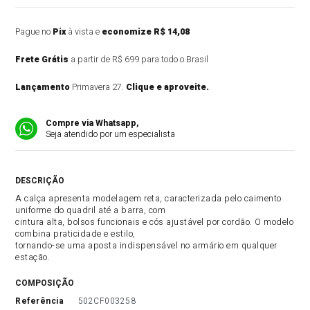
Pague no
Pix
à vista e
economize R$ 14,08
Frete Grátis
a partir de R$ 699 para todo o Brasil
Lançamento
Primavera 27.
Clique e aproveite.
Compre via Whatsapp,
Seja atendido por um especialista
DESCRIÇÃO DO PRODUTO
A calça apresenta modelagem reta, caracterizada pelo caimento
uniforme do quadril até a barra, com
cintura alta, bolsos funcionais e cós ajustável por cordão. O modelo
combina praticidade e estilo,
tornando-se uma aposta indispensável no armário em qualquer
estação.
COMPOSIÇÃO
referência
502CF003258