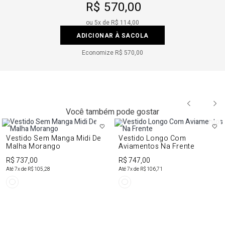
R$ 570,00
ou
5
x de
R$ 114,00
ADICIONAR À SACOLA
Economize
R$ 570,00
Você também pode gostar
Vestido Sem Manga Midi De
Vestido Longo Com
Malha Morango
Aviamentos Na Frente
R$ 737,00
R$ 747,00
Até
7
x de
R$ 105,28
Até
7
x de
R$ 106,71