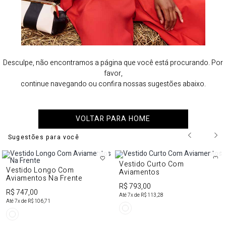
Desculpe, não encontramos a página que você está procurando. Por
favor,
continue navegando ou confira nossas sugestões abaixo.
VOLTAR PARA HOME
Sugestões para você
Vestido Curto Com
Vestido Longo Com
Aviamentos
Aviamentos Na Frente
R$ 793,00
R$ 747,00
Até
7
x de
R$ 113,28
Até
7
x de
R$ 106,71