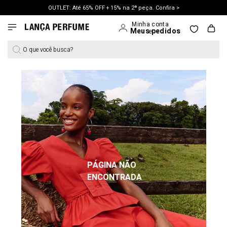
OUTLET: Até 65% OFF + 15% na 2ª peça. Confira >
LANÇAMENTO PRIMAVERA 27. Clique e aproveite.
O que você busca?
PÁGINA NÃO
ENCONTRADA