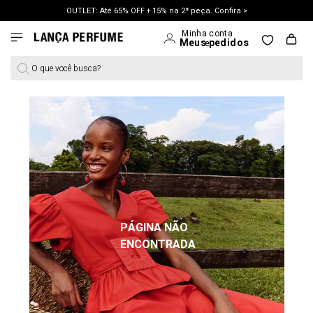
OUTLET: Até 65% OFF + 15% na 2ª peça. Confira >
LANÇAMENTO PRIMAVERA 27. Clique e aproveite.
O que você busca?
PÁGINA NÃO
ENCONTRADA