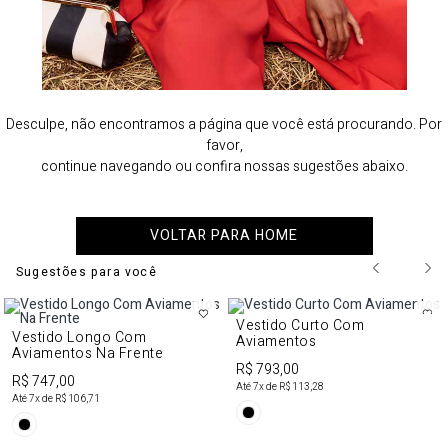
Desculpe, não encontramos a página que você está procurando. Por
favor,
continue navegando ou confira nossas sugestões abaixo.
VOLTAR PARA HOME
Sugestões para você
Vestido Curto Com
Vestido Longo Com
Aviamentos
Aviamentos Na Frente
R$ 793,00
R$ 747,00
Até
7
x de
R$ 113,28
Até
7
x de
R$ 106,71