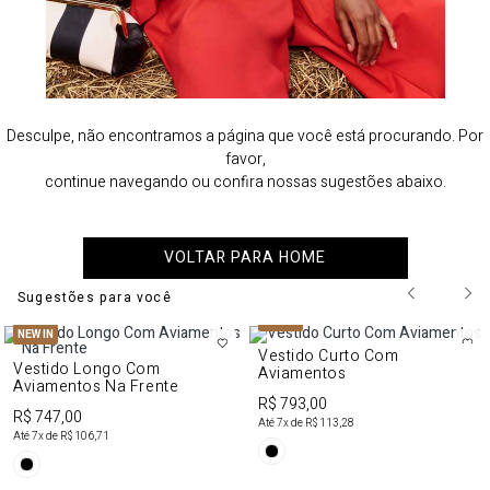
Desculpe, não encontramos a página que você está procurando. Por
favor,
continue navegando ou confira nossas sugestões abaixo.
VOLTAR PARA HOME
Sugestões para você
NEW IN
NEW IN
Vestido Curto Com
Vestido Longo Com
Aviamentos
Aviamentos Na Frente
R$ 793,00
R$ 747,00
Até
7
x de
R$ 113,28
Até
7
x de
R$ 106,71