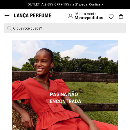
OUTLET: Até 65% OFF + 15% na 2ª peça. Confira >
LANÇAMENTO PRIMAVERA 27. Clique e aproveite.
O que você busca?
PÁGINA NÃO
ENCONTRADA