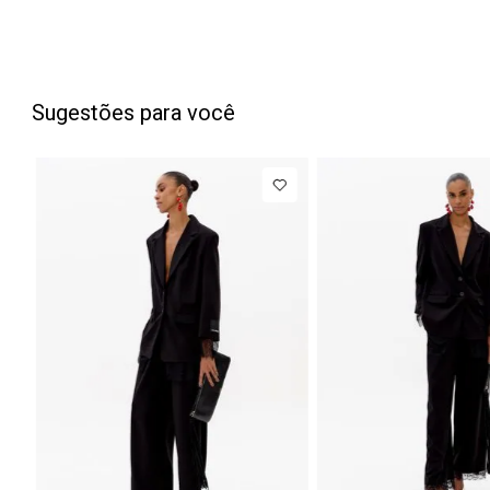
Sugestões para você
PP
P
M
G
Blazer
R$ 1.777,00
Regular
Até
8
x de
R$ 222,12
Manga Longa
Acetinado