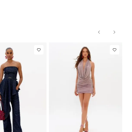
PP
P
M
G
PP
P
$ 863,00
Blazer Slim
R$ 1.297,00
Calça Reta
Com Linho
Com Linho
7,87
Até
8
x de
R$ 162,12
At