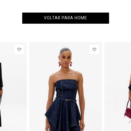
VOLTAR PARA HOME
34
36
38
40
PP
P
M
G
Calça Jeans
R$ 863,00
Colete
R
Barrel
Alfaiataria
Até
8
x de
R$ 107,87
Até
8
x de
R$ 10
Cintura
Com Linho
Média