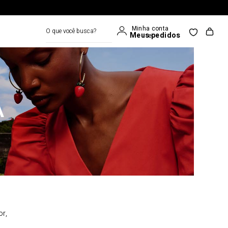
O que você busca?
A
or,