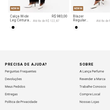
P
M
G
R$ 2.997,00
Até
8
x de
R$ 374,62
 Com
PRECISA DE AJUDA?
SOBRE
Perguntas Frequentes
A Lança Perfume
Devoluções
Revender a Marca
Meus Pedidos
Trabalhe Conosco
Entregas
Compre Local
Política de Privacidade
Nossas Lojas