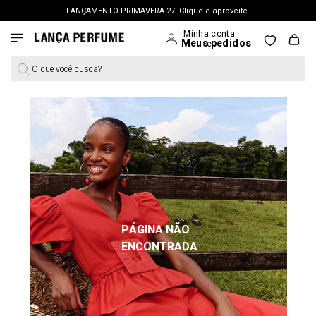
LANÇAMENTO PRIMAVERA 27. Clique e aproveite.
FRETE GRÁTIS | a partir de R$ 699. APROVEITAR >
PERSONAL SHOPPER | garanta benefícios exclusivos. CONSULTAR >
O que você busca?
OUTLET: Até 65% OFF + 15% na 2ª peça. Confira >
LANÇAMENTO PRIMAVERA 27. Clique e aproveite.
PÁGINA NÃO
ENCONTRADA