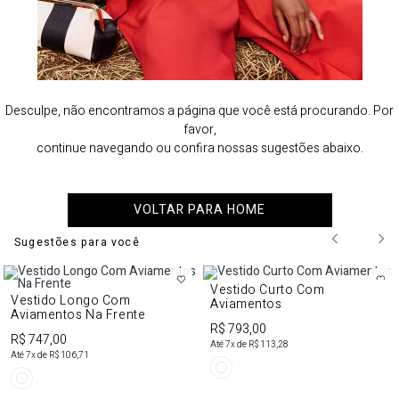
Desculpe, não encontramos a página que você está procurando. Por
favor,
continue navegando ou confira nossas sugestões abaixo.
VOLTAR PARA HOME
Sugestões para você
Vestido Curto Com
Vestido Longo Com
Aviamentos
Aviamentos Na Frente
R$ 793,00
R$ 747,00
Até
7
x de
R$ 113,28
Até
7
x de
R$ 106,71