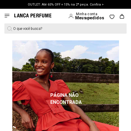
OUTLET: Até 65% OFF + 15% na 2ª peça. Confira >
LANÇAMENTO PRIMAVERA 27. Clique e aproveite.
O que você busca?
PÁGINA NÃO
ENCONTRADA