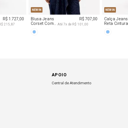
NEW IN
R$ 863,00
Colete
R$ 863,00
Alfaiataria
R$ 107,87
Até
8
x de
R$ 107,87
Com Linho
APOIO
Central de Atendimento