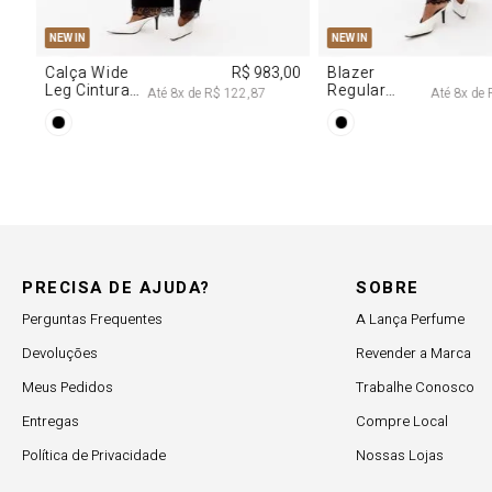
PP
P
M
G
NEW IN
NEW IN
,00
Blazer
R$ 1.777,00
Calça Jeans
Regular
Barrel
Até
8
x de
R$ 222,12
Até
8
x de
Manga Longa
Cintura
Acetinado
Média
PRECISA DE AJUDA?
SOBRE
Perguntas Frequentes
A Lança Perfume
Devoluções
Revender a Marca
Meus Pedidos
Trabalhe Conosco
Entregas
Compre Local
Política de Privacidade
Nossas Lojas