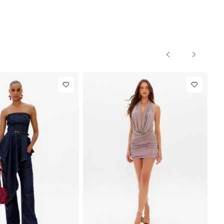
NEW IN
R$ 1.297,00
Calça Reta
R$ 863,00
Com Linho
Até
8
x de
R$ 162,12
Até
8
x de
R$ 107,87