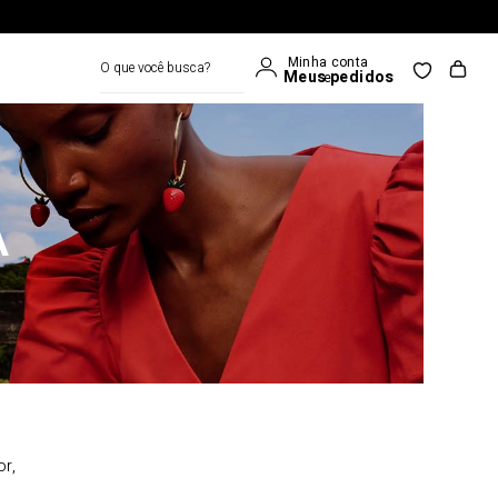
O que você busca?
A
or,