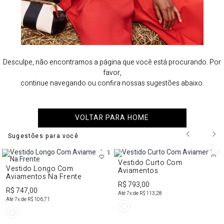
Desculpe, não encontramos a página que você está procurando. Por
favor,
continue navegando ou confira nossas sugestões abaixo.
VOLTAR PARA HOME
Sugestões para você
Vestido Curto Com
Vestido Longo Com
Aviamentos
Aviamentos Na Frente
R$ 793,00
R$ 747,00
Até
7
x de
R$ 113,28
Até
7
x de
R$ 106,71