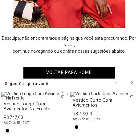
Desculpe, não encontramos a página que você está procurando. Por
favor,
continue navegando ou confira nossas sugestões abaixo.
VOLTAR PARA HOME
Sugestões para você
Vestido Curto Com
Vestido Longo Com
Aviamentos
Aviamentos Na Frente
R$ 793,00
R$ 747,00
Até
7
x de
R$ 113,28
Até
7
x de
R$ 106,71