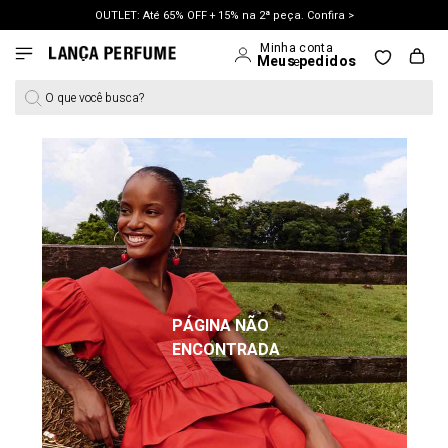
OUTLET: Até 65% OFF + 15% na 2ª peça. Confira >
LANÇAMENTO PRIMAVERA 27. Clique e aproveite.
O que você busca?
PÁGINA NÃO
ENCONTRADA