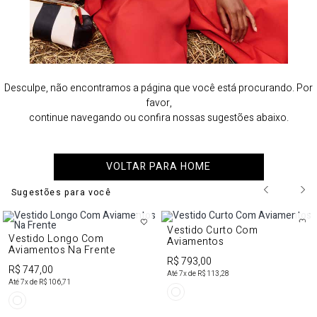
Desculpe, não encontramos a página que você está procurando. Por
favor,
continue navegando ou confira nossas sugestões abaixo.
VOLTAR PARA HOME
Sugestões para você
Vestido Curto Com
Vestido Longo Com
Aviamentos
Aviamentos Na Frente
R$ 793,00
R$ 747,00
Até
7
x de
R$ 113,28
Até
7
x de
R$ 106,71