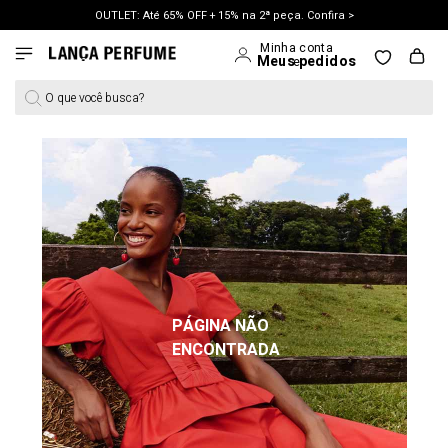
OUTLET: Até 65% OFF + 15% na 2ª peça. Confira >
LANÇAMENTO PRIMAVERA 27. Clique e aproveite.
O que você busca?
PÁGINA NÃO
ENCONTRADA