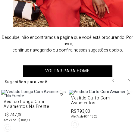
Desculpe, não encontramos a página que você está procurando. Por
favor,
continue navegando ou confira nossas sugestões abaixo.
VOLTAR PARA HOME
Sugestões para você
Vestido Curto Com
Vestido Longo Com
Aviamentos
Aviamentos Na Frente
R$ 793,00
R$ 747,00
Até
7
x de
R$ 113,28
Até
7
x de
R$ 106,71