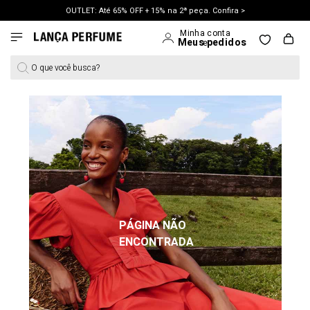
OUTLET: Até 65% OFF + 15% na 2ª peça. Confira >
LANÇAMENTO PRIMAVERA 27. Clique e aproveite.
O que você busca?
PÁGINA NÃO
ENCONTRADA