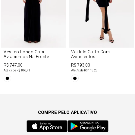
Vestido Longo Com
Vestido Curto Com
Aviamentos Na Frente
Aviamentos
R$ 747,00
R$ 793,00
Até
7
x de
R$ 106,71
Até
7
x de
R$ 113,28
COMPRE PELO APLICATIVO