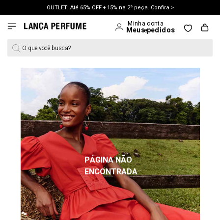
OUTLET: Até 65% OFF + 15% na 2ª peça. Confira >
LANÇAMENTO PRIMAVERA 27. Clique e aproveite.
O que você busca?
PÁGINA NÃO
ENCONTRADA