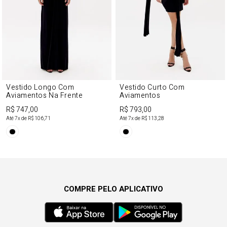
Vestido Longo Com
Vestido Curto Com
Aviamentos Na Frente
Aviamentos
R$ 747,00
R$ 793,00
Até
7
x de
R$ 106,71
Até
7
x de
R$ 113,28
COMPRE PELO APLICATIVO