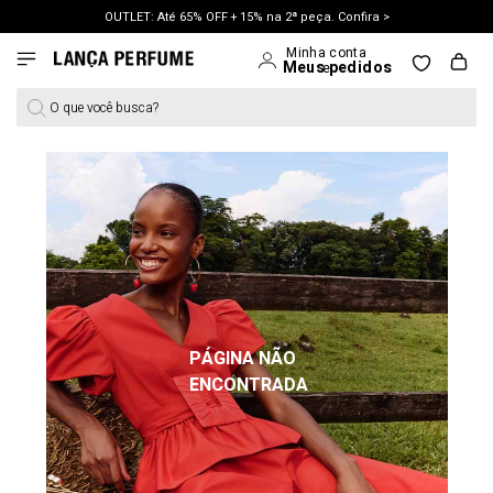
OUTLET: Até 65% OFF + 15% na 2ª peça. Confira >
LANÇAMENTO PRIMAVERA 27. Clique e aproveite.
O que você busca?
PÁGINA NÃO
ENCONTRADA