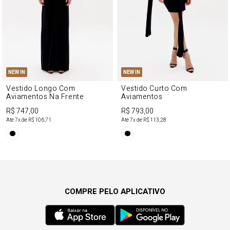
NEW IN
NEW IN
Vestido Longo Com
Vestido Curto Com
Aviamentos Na Frente
Aviamentos
R$ 747,00
R$ 793,00
Até
7
x de
R$ 106,71
Até
7
x de
R$ 113,28
COMPRE PELO APLICATIVO