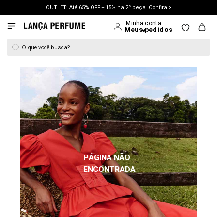
OUTLET: Até 65% OFF + 15% na 2ª peça. Confira >
LANÇAMENTO PRIMAVERA 27. Clique e aproveite.
O que você busca?
PÁGINA NÃO
ENCONTRADA