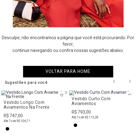
Desculpe, não encontramos a página que você está procurando. Por
favor,
continue navegando ou confira nossas sugestões abaixo.
VOLTAR PARA HOME
Sugestões para você
Vestido Curto Com
Vestido Longo Com
Aviamentos
Aviamentos Na Frente
R$ 793,00
R$ 747,00
Até
7
x de
R$ 113,28
Até
7
x de
R$ 106,71