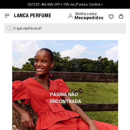
OUTLET: Até 65% OFF + 15% na 2ª peça. Confira >
LANÇAMENTO PRIMAVERA 27. Clique e aproveite.
O que você busca?
PÁGINA NÃO
ENCONTRADA