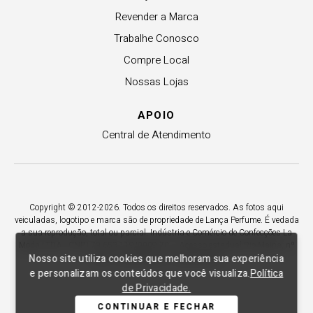
Revender a Marca
Trabalhe Conosco
Compre Local
Nossas Lojas
APOIO
Central de Atendimento
Copyright © 2012-2026. Todos os direitos reservados. As fotos aqui
veiculadas, logotipo e marca são de propriedade de Lança Perfume. É vedada
a sua reprodução, total ou parcial. Indústria e Comércio de Confecções La
Moda LTDA - CNPJ 79.653.119/0009-70 – Acesso estadual Rio Maina, nº
Nosso site utiliza cookies que melhoram sua experiência
1925 - Vila Macarini - Criciúma/SC.
e personalizam os conteúdos que você visualiza.
Política
de Privacidade.
CONTINUAR E FECHAR