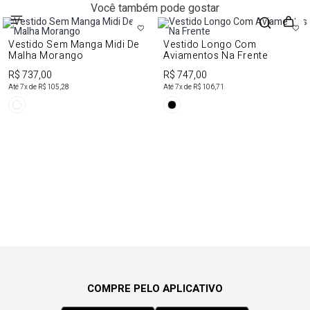
Você também pode gostar
Vestido Sem Manga Midi De
Vestido Longo Com
Malha Morango
Aviamentos Na Frente
R$ 737,00
R$ 747,00
Até
7
x de
R$ 105,28
Até
7
x de
R$ 106,71
COMPRE PELO APLICATIVO