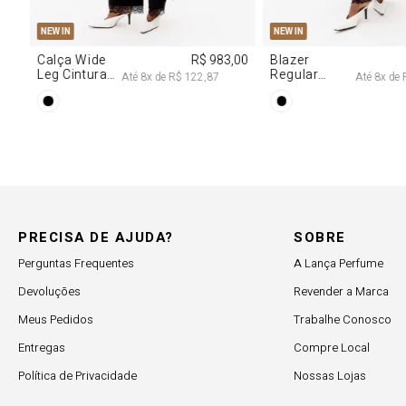
M
G
R$ 2.997,00
8
x de
R$ 374,62
PRECISA DE AJUDA?
SOBRE
Perguntas Frequentes
A Lança Perfume
Devoluções
Revender a Marca
Meus Pedidos
Trabalhe Conosco
Entregas
Compre Local
Política de Privacidade
Nossas Lojas