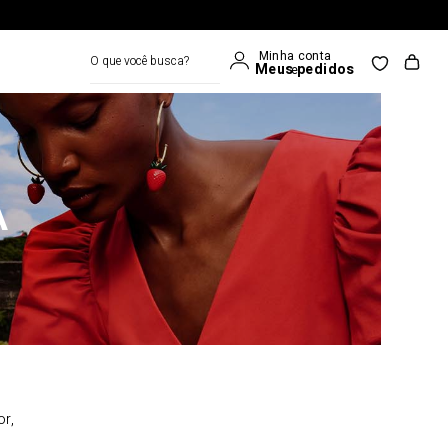
O que você busca?
A
or,