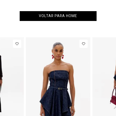
VOLTAR PARA HOME
36
38
40
PP
P
M
G
NEW IN
eans
R$ 863,00
Colete
R$ 863,00
Alfaiataria
Até
8
x de
R$ 107,87
Até
8
x de
R$ 107,87
Com Linho