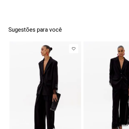
Sugestões para você
PP
P
M
G
34
NEW IN
NEW IN
Blazer
R$ 1.777,00
Calça J
Regular
Barrel
Até
8
x de
R$ 222,12
Manga Longa
Cintura
Acetinado
Média