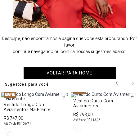
Desculpe, não encontramos a página que você está procurando. Por
favor,
continue navegando ou confira nossas sugestões abaixo.
VOLTAR PARA HOME
Sugestões para você
NEW IN
NEW IN
Vestido Curto Com
Vestido Longo Com
Aviamentos
Aviamentos Na Frente
R$ 793,00
R$ 747,00
Até
7
x de
R$ 113,28
Até
7
x de
R$ 106,71