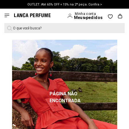
OUTLET: Até 65% OFF + 15% na 2ª peça. Confira >
LANÇAMENTO PRIMAVERA 27. Clique e aproveite.
O que você busca?
PÁGINA NÃO
ENCONTRADA