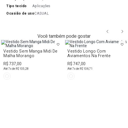
tipo tecido
Aplicações
ocasião de uso
CASUAL
Você também pode gostar
Vestido Sem Manga Midi De
Vestido Longo Com
Malha Morango
Aviamentos Na Frente
R$ 737,00
R$ 747,00
Até
7
x de
R$ 105,28
Até
7
x de
R$ 106,71