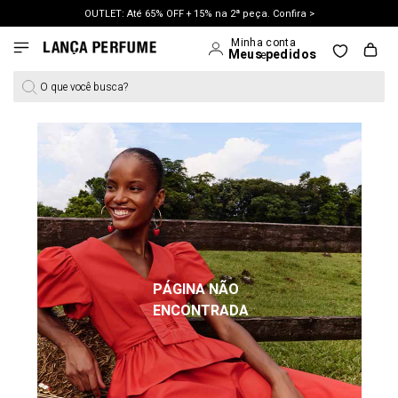
OUTLET: Até 65% OFF + 15% na 2ª peça. Confira >
LANÇAMENTO PRIMAVERA 27. Clique e aproveite.
O que você busca?
PÁGINA NÃO
ENCONTRADA