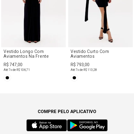
Vestido Longo Com
Vestido Curto Com
Aviamentos Na Frente
Aviamentos
R$ 747,00
R$ 793,00
Até
7
x de
R$ 106,71
Até
7
x de
R$ 113,28
COMPRE PELO APLICATIVO