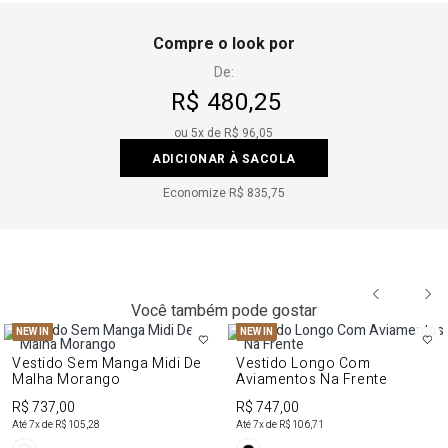
Compre o look por
De:
R$ 480,25
ou
5
x de
R$ 96,05
ADICIONAR À SACOLA
Economize
R$ 835,75
Você também pode gostar
NEW IN
NEW IN
Vestido Sem Manga Midi De
Vestido Longo Com
Malha Morango
Aviamentos Na Frente
R$ 737,00
R$ 747,00
Até
7
x de
R$ 105,28
Até
7
x de
R$ 106,71