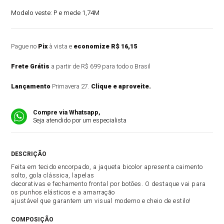
Modelo veste:
P e mede 1,74M
Pague no
Pix
à vista e
economize R$ 16,15
Frete Grátis
a partir de R$ 699 para todo o Brasil
Lançamento
Primavera 27.
Clique e aproveite.
Compre via Whatsapp,
Seja atendido por um especialista
DESCRIÇÃO DO PRODUTO
Feita em tecido encorpado, a jaqueta bicolor apresenta caimento
solto, gola clássica, lapelas
decorativas e fechamento frontal por botões. O destaque vai para
os punhos elásticos e a amarração
ajustável que garantem um visual moderno e cheio de estilo!
COMPOSIÇÃO