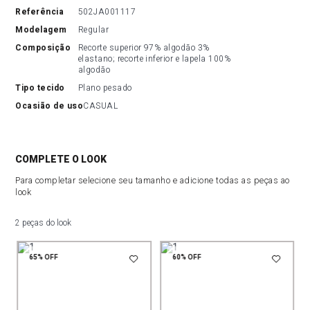
referência
502JA001117
modelagem
Regular
composição
Recorte superior 97% algodão 3% 
elastano; recorte inferior e lapela 100% 
algodão
tipo tecido
Plano pesado
ocasião de uso
CASUAL
COMPLETE O LOOK
Para completar selecione seu tamanho e adicione todas as peças ao
look
2 peças do look
65%
OFF
60%
OFF