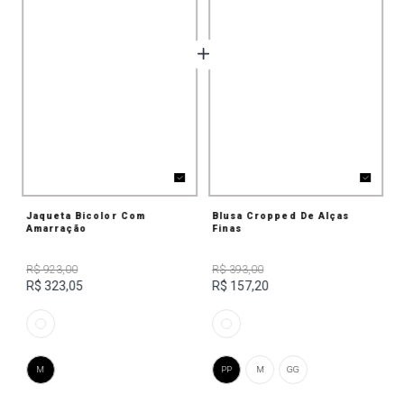
Jaqueta Bicolor Com
Blusa Cropped De Alças
Amarração
Finas
R$ 923,00
R$ 393,00
R$ 323,05
R$ 157,20
M
PP
M
GG