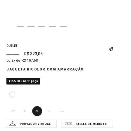
OUTLET
R$
323
,
05
R$
923
,
00
3
R$
107
,
68
JAQUETA BICOLOR COM AMARRAÇÃO
+15% OFF na 2ª peça
PP
P
M
G
GG