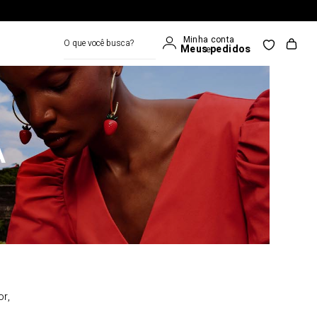
O que você busca?
A
or,