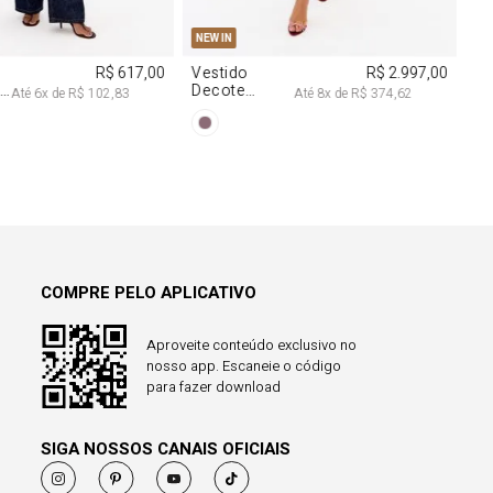
38
40
PP
P
M
G
NEW IN
R$ 617,00
Vestido
R$ 2.997,00
a
Decote
Até
6
x de
R$ 102,83
Até
8
x de
R$ 374,62
Degagê Com
Brilhos
COMPRE PELO APLICATIVO
Aproveite conteúdo exclusivo no
nosso app. Escaneie o código
para fazer download
SIGA NOSSOS CANAIS OFICIAIS