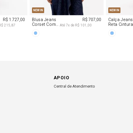
G
PP
P
M
G
34
36
NEW IN
NEW IN
R$ 1.727,00
Blusa Jeans
R$ 707,00
Calça Jeans
Corset Com
Reta Cintur
R$ 215,87
Até
7
x de
R$ 101,00
Cinto
Média
APOIO
Central de Atendimento