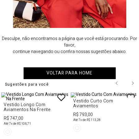
Desculpe, não encontramos a página que você está procurando. Por
favor,
continue navegando ou confira nossas sugestões abaixo.
VOLTAR PARA HOME
Sugestões para você
Vestido Curto Com
Vestido Longo Com
Aviamentos
Aviamentos Na Frente
R$ 793,00
R$ 747,00
Até
7
x de
R$ 113,28
Até
7
x de
R$ 106,71