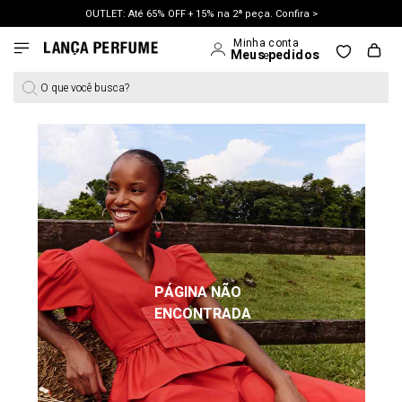
OUTLET: Até 65% OFF + 15% na 2ª peça. Confira >
O que você busca?
PÁGINA NÃO
ENCONTRADA