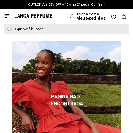
OUTLET: Até 65% OFF + 15% na 2ª peça. Confira >
LANÇAMENTO PRIMAVERA 27. Clique e aproveite.
O que você busca?
PÁGINA NÃO
ENCONTRADA