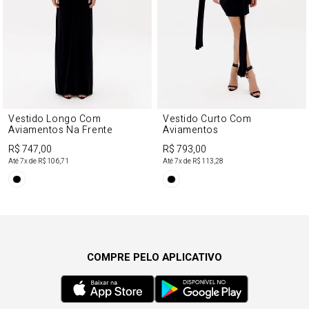
Vestido Longo Com
Vestido Curto Com
Aviamentos Na Frente
Aviamentos
R$ 747,00
R$ 793,00
Até
7
x de
R$ 106,71
Até
7
x de
R$ 113,28
COMPRE PELO APLICATIVO