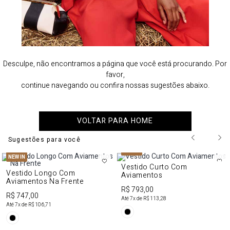
Desculpe, não encontramos a página que você está procurando. Por
favor,
continue navegando ou confira nossas sugestões abaixo.
VOLTAR PARA HOME
Sugestões para você
NEW IN
NEW IN
Vestido Curto Com
Vestido Longo Com
Aviamentos
Aviamentos Na Frente
R$ 793,00
R$ 747,00
Até
7
x de
R$ 113,28
Até
7
x de
R$ 106,71