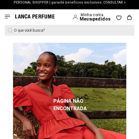
OUTLET: Até 65% OFF + 15% na 2ª peça. Confira >
LANÇAMENTO PRIMAVERA 27. Clique e aproveite.
O que você busca?
PÁGINA NÃO
ENCONTRADA