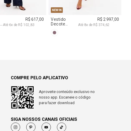
38
40
PP
P
M
G
NEW IN
R$ 617,00
Vestido
R$ 2.997,00
a
Decote
Até
6
x de
R$ 102,83
Até
8
x de
R$ 374,62
Degagê Com
Brilhos
COMPRE PELO APLICATIVO
Aproveite conteúdo exclusivo no
nosso app. Escaneie o código
para fazer download
SIGA NOSSOS CANAIS OFICIAIS