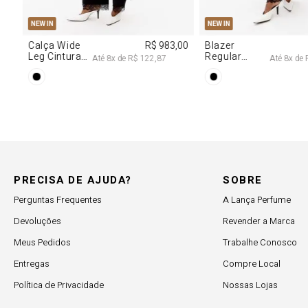
PP
P
M
G
PP
P
M
NEW IN
NEW IN
,00
Calça Wide
R$ 983,00
Blazer
Leg Cintura
Regular
Até
8
x de
R$ 122,87
Até
8
x de
Alta Com
Alongado
Renda
Com Renda
PRECISA DE AJUDA?
SOBRE
Perguntas Frequentes
A Lança Perfume
Devoluções
Revender a Marca
Meus Pedidos
Trabalhe Conosco
Entregas
Compre Local
Política de Privacidade
Nossas Lojas