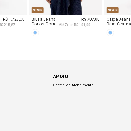
G
PP
P
M
G
34
36
NEW IN
NEW IN
R$ 1.727,00
Blusa Jeans
R$ 707,00
Calça Jeans
Corset Com
Reta Cintur
R$ 215,87
Até
7
x de
R$ 101,00
Cinto
Média
APOIO
Central de Atendimento