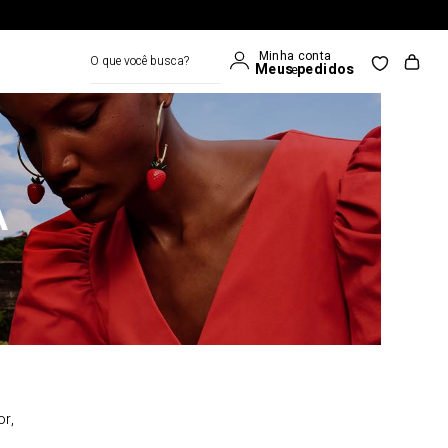
O que você busca?
A
or,