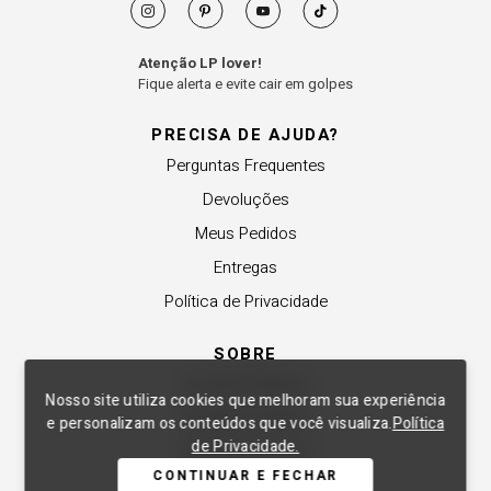
Atenção LP lover!
Fique alerta e evite cair em golpes
PRECISA DE AJUDA?
Perguntas Frequentes
Devoluções
Meus Pedidos
Entregas
Política de Privacidade
SOBRE
A Lança Perfume
Nosso site utiliza cookies que melhoram sua experiência
Revender a Marca
e personalizam os conteúdos que você visualiza.
Política
de Privacidade.
Trabalhe Conosco
CONTINUAR E FECHAR
Compre Local