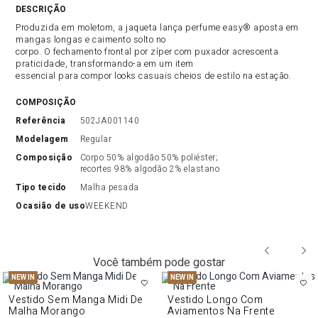
DESCRIÇÃO DO PRODUTO
Produzida em moletom, a jaqueta lança perfume easy® aposta em
mangas longas e caimento solto no
corpo. O fechamento frontal por zíper com puxador acrescenta
praticidade, transformando-a em um item
essencial para compor looks casuais cheios de estilo na estação.
COMPOSIÇÃO
referência
502JA001140
modelagem
Regular
composição
Corpo 50% algodão 50% poliéster; 
recortes 98% algodão 2% elastano
tipo tecido
Malha pesada
ocasião de uso
WEEKEND
Você também pode gostar
NEW IN
NEW IN
Vestido Sem Manga Midi De
Vestido Longo Com
Malha Morango
Aviamentos Na Frente