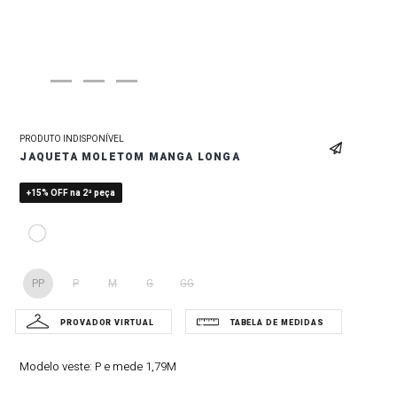
PRODUTO INDISPONÍVEL
JAQUETA MOLETOM MANGA LONGA
+15% OFF na 2ª peça
PP
P
M
G
GG
Modelo veste:
P e mede 1,79M