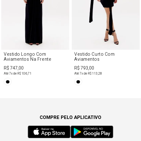
Vestido Longo Com
Vestido Curto Com
Aviamentos Na Frente
Aviamentos
R$ 747,00
R$ 793,00
Até
7
x de
R$ 106,71
Até
7
x de
R$ 113,28
COMPRE PELO APLICATIVO