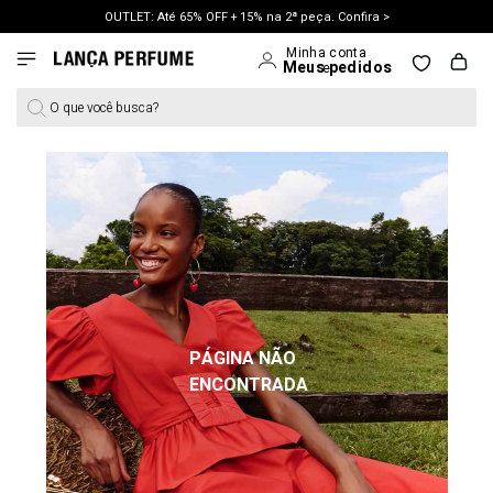
OUTLET: Até 65% OFF + 15% na 2ª peça. Confira >
LANÇAMENTO PRIMAVERA 27. Clique e aproveite.
O que você busca?
PÁGINA NÃO
ENCONTRADA