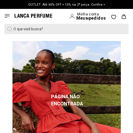
OUTLET: Até 65% OFF + 15% na 2ª peça. Confira >
LANÇAMENTO PRIMAVERA 27. Clique e aproveite.
O que você busca?
PÁGINA NÃO
ENCONTRADA