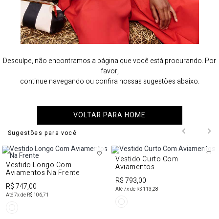
Desculpe, não encontramos a página que você está procurando. Por
favor,
continue navegando ou confira nossas sugestões abaixo.
VOLTAR PARA HOME
Sugestões para você
Vestido Curto Com
Vestido Longo Com
Aviamentos
Aviamentos Na Frente
R$ 793,00
R$ 747,00
Até
7
x de
R$ 113,28
Até
7
x de
R$ 106,71