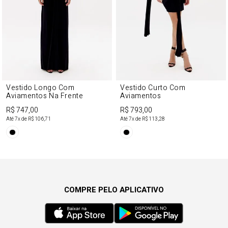
Vestido Longo Com
Vestido Curto Com
Aviamentos Na Frente
Aviamentos
R$ 747,00
R$ 793,00
Até
7
x de
R$ 106,71
Até
7
x de
R$ 113,28
COMPRE PELO APLICATIVO