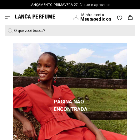
LANÇAMENTO PRIMAVERA 27. Clique e aproveite.
FRETE GRÁTIS | a partir de R$ 699. APROVEITAR >
PERSONAL SHOPPER | garanta benefícios exclusivos. CONSULTAR >
O que você busca?
OUTLET: Até 65% OFF + 15% na 2ª peça. Confira >
LANÇAMENTO PRIMAVERA 27. Clique e aproveite.
PÁGINA NÃO
ENCONTRADA