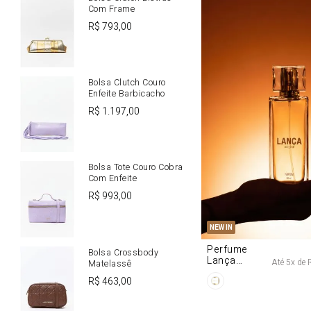
Com Frame
R$
793
,
00
Bolsa Clutch Couro
Enfeite Barbicacho
R$
1
.
197
,
00
Bolsa Tote Couro Cobra
Com Enfeite
R$
993
,
00
U
NEW IN
Perfume
Bolsa Crossbody
Lança
Até
5
x de
Matelassê
Origine 50ml
R$
463
,
00