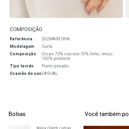
COMPOSIÇÃO
referência
502MA001896
modelagem
Curta
composição
Corpo 70% viscose 30% linho; lenço 
100% poliéster
tipo tecido
Plano pesado
ocasião de uso
CASUAL
Bolsas
Você também po
Bolsa Clutch Listras