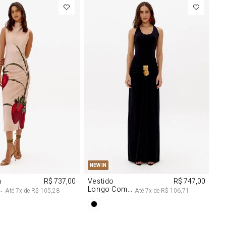
M
G
PP
P
M
G
NEW IN
m
R$ 737,00
Vestido
R$ 747,00
Longo Com
Até
7
x de
R$ 105,28
Até
7
x de
R$ 106,71
Aviamentos
Na Frente