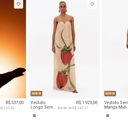
P
M
G
PP
P
NEW IN
NEW IN
R$ 537,00
Vestido
R$ 1.923,00
Vestido Se
Longo Sem
Manga Midi
R$ 107,40
Até
8
x de
R$ 240,37
Alças De
De Malha
Chiffon
Morango
Morango