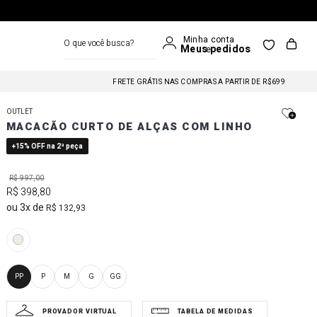
O que você busca?
FRETE GRÁTIS NAS COMPRAS A PARTIR DE R$699
FRETE GRÁTIS NAS COMPRAS A PARTIR DE R$699
OUTLET
MACACÃO CURTO DE ALÇAS COM LINHO
FRETE GRÁTIS NAS COMPRAS A PARTIR DE R$699
+15% OFF na 2ª peça
R$
997
,
00
R$
398
,
80
3
R$
132
,
93
PP
P
M
G
GG