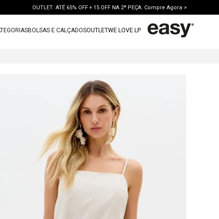
OUTLET: ATÉ 65% OFF + 15 OFF NA 2ª PEÇA. Compre Agora >
TEGORIAS
BOLSAS E CALÇADOS
OUTLET
WE LOVE LP
TERMOS MAIS BUSCADOS
 LINHO
1
º
vestido
2
º
bolsa
3
º
calca jeans
4
º
blusa
5
º
calca
6
º
vestido curto
7
º
bota
8
º
tenis
9
º
t shirt
10
º
saia