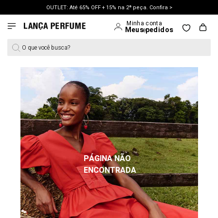
OUTLET: Até 65% OFF + 15% na 2ª peça. Confira >
LANÇAMENTO PRIMAVERA 27. Clique e aproveite.
O que você busca?
PÁGINA NÃO
ENCONTRADA