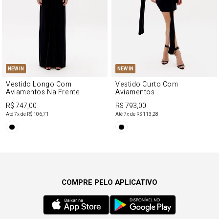
NEW IN
NEW IN
Vestido Longo Com
Vestido Curto Com
Aviamentos Na Frente
Aviamentos
R$ 747,00
R$ 793,00
Até
7
x de
R$ 106,71
Até
7
x de
R$ 113,28
COMPRE PELO APLICATIVO