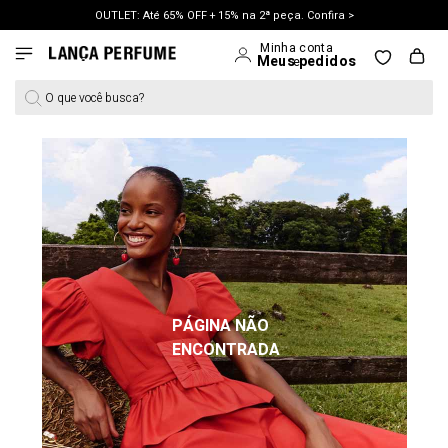
OUTLET: Até 65% OFF + 15% na 2ª peça. Confira >
LANÇAMENTO PRIMAVERA 27. Clique e aproveite.
O que você busca?
PÁGINA NÃO
ENCONTRADA