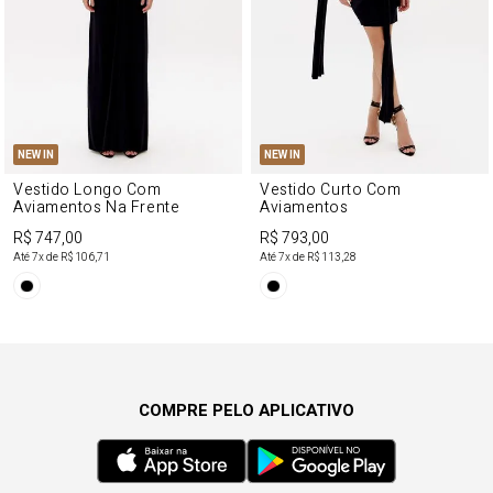
NEW IN
NEW IN
Vestido Longo Com
Vestido Curto Com
Aviamentos Na Frente
Aviamentos
R$ 747,00
R$ 793,00
Até
7
x de
R$ 106,71
Até
7
x de
R$ 113,28
COMPRE PELO APLICATIVO