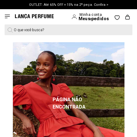
OUTLET: Até 65% OFF + 15% na 2ª peça. Confira >
LANÇAMENTO PRIMAVERA 27. Clique e aproveite.
O que você busca?
PÁGINA NÃO
ENCONTRADA