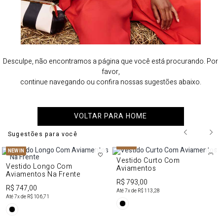
Desculpe, não encontramos a página que você está procurando. Por
favor,
continue navegando ou confira nossas sugestões abaixo.
VOLTAR PARA HOME
Sugestões para você
NEW IN
NEW IN
Vestido Curto Com
Vestido Longo Com
Aviamentos
Aviamentos Na Frente
R$ 793,00
R$ 747,00
Até
7
x de
R$ 113,28
Até
7
x de
R$ 106,71