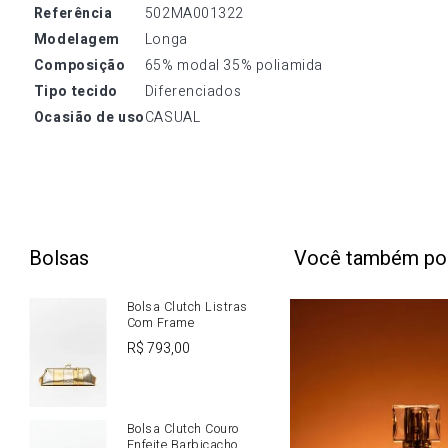
referência
502MA001322
modelagem
Longa
composição
65% modal 35% poliamida
tipo tecido
Diferenciados
ocasião de uso
CASUAL
Bolsas
Você também po
Bolsa Clutch Listras
Com Frame
R$
793
,
00
Bolsa Clutch Couro
Enfeite Barbicacho