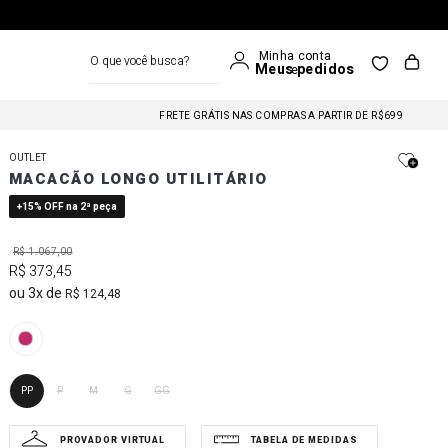
O que você busca?
FRETE GRÁTIS NAS COMPRAS A PARTIR DE R$699
FRETE GRÁTIS NAS COMPRAS A PARTIR DE R$699
OUTLET
MACACÃO LONGO UTILITÁRIO
FRETE GRÁTIS NAS COMPRAS A PARTIR DE R$699
+15% OFF na 2ª peça
R$
1
.
067
,
00
R$
373
,
45
3
R$
124
,
48
PP
P
M
G
GG