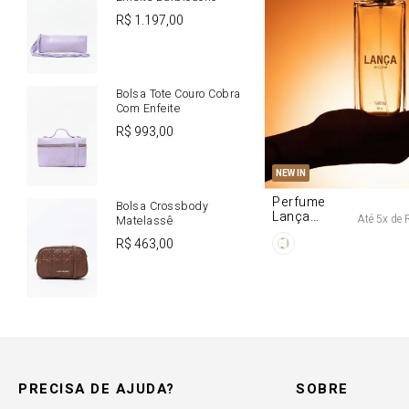
R$
1
.
197
,
00
Bolsa Tote Couro Cobra
Com Enfeite
R$
993
,
00
U
NEW IN
Perfume
Bolsa Crossbody
Lança
Até
5
x de
Matelassê
Origine 50ml
R$
463
,
00
PRECISA DE AJUDA?
SOBRE