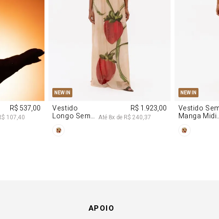
P
M
G
PP
P
NEW IN
NEW IN
R$ 537,00
Vestido
R$ 1.923,00
Vestido Se
Longo Sem
Manga Midi
R$ 107,40
Até
8
x de
R$ 240,37
Alças De
De Malha
Chiffon
Morango
Morango
APOIO