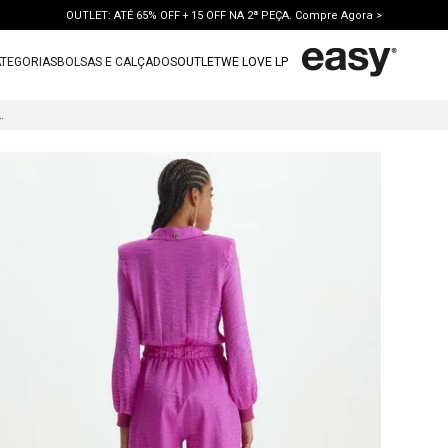
OUTLET: ATÉ 65% OFF + 15 OFF NA 2ª PEÇA. Compre Agora >
TEGORIAS
BOLSAS E CALÇADOS
OUTLET
WE LOVE LP
TERMOS MAIS BUSCADOS
GO UTILITÁRIO
1
º
vestido
2
º
bolsa
3
º
calca jeans
4
º
blusa
5
º
calca
6
º
vestido curto
7
º
bota
8
º
tenis
9
º
t shirt
10
º
saia