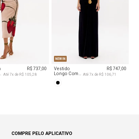
M
G
PP
P
M
G
NEW IN
m
R$ 737,00
Vestido
R$ 747,00
Longo Com
Até
7
x de
R$ 105,28
Até
7
x de
R$ 106,71
Aviamentos
Na Frente
COMPRE PELO APLICATIVO